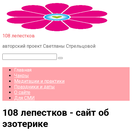
Перейти
к
контенту
108 лепестков
авторский проект Светланы Стрельцовой
Поиск:
Главная
Чакры
Медитации и практики
Праздники и даты
О сайте
Для СМИ
108 лепестков - сайт об
эзотерике