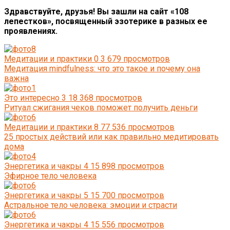
Здравствуйте, друзья! Вы зашли на сайт «108
лепестков», посвященный эзотерике в разных ее
проявлениях.
Медитации и практики
0
3 679 просмотров
Медитация mindfulness: что это такое и почему она
важна
Это интересно
3
18 368 просмотров
Ритуал сжигания чеков поможет получить деньги
Медитации и практики
8
77 536 просмотров
25 простых действий или как правильно медитировать
дома
Энергетика и чакры
4
15 898 просмотров
Эфирное тело человека
Энергетика и чакры
5
15 700 просмотров
Астральное тело человека: эмоции и страсти
Энергетика и чакры
4
15 556 просмотров