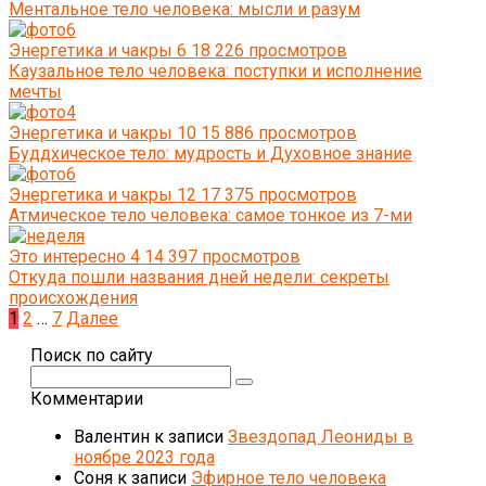
Ментальное тело человека: мысли и разум
Энергетика и чакры
6
18 226 просмотров
Каузальное тело человека: поступки и исполнение
мечты
Энергетика и чакры
10
15 886 просмотров
Буддхическое тело: мудрость и Духовное знание
Энергетика и чакры
12
17 375 просмотров
Атмическое тело человека: самое тонкое из 7-ми
Это интересно
4
14 397 просмотров
Откуда пошли названия дней недели: секреты
происхождения
Пагинация
1
2
…
7
Далее
записей
Поиск по сайту
Поиск:
Комментарии
Валентин
к записи
Звездопад Леониды в
ноябре 2023 года
Соня
к записи
Эфирное тело человека