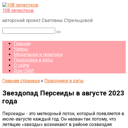
Перейти
к
108 лепестков
контенту
авторский проект Светланы Стрельцовой
Поиск:
Главная
Чакры
Медитации и практики
Праздники и даты
О сайте
Для СМИ
Главная страница
»
Праздники и даты
Звездопад Персеиды в августе 2023
года
Персеиды - это метеорный поток, который появляется в
июле-августе каждый год. Он назван так потому, что
летящие «звезды» возникают в районе созвездия