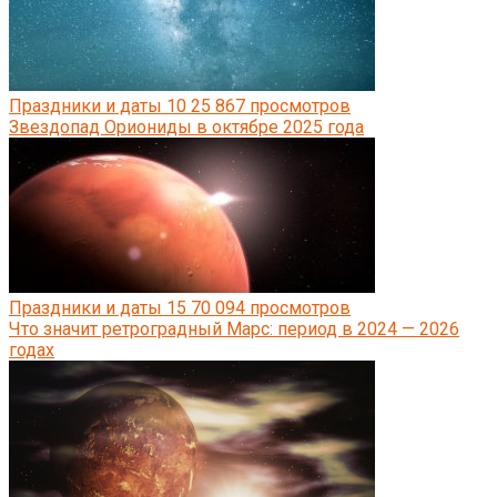
Праздники и даты
10
25 867 просмотров
Звездопад Ориониды в октябре 2025 года
Праздники и даты
15
70 094 просмотров
Что значит ретроградный Марс: период в 2024 — 2026
годах