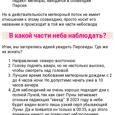
падают метеоры, находится в созвездии
Персея.
Но в действительности метеорный поток не имеет
отношения к этому созвездию, просто носит его
название и происходит в той же части небосвода.
В какой части неба наблюдать?
Итак, вы загорелись идеей увидеть Персеиды. Где же
их искать?
Направление: северо-восточное.
Голову поднять вверх, но не настолько высоко,
чтобы смотреть над головой.
Лучшее время любования метеорным дождем: с 2
до 4 часов ночи. Но допустимо начать уже в 10
часов вечера.
Для наблюдений не очень хорошо подходят дни с
полной Луной, так как свет Луны затмевает
огоньки падающих “звезд”. В 2023 году в небе
будет виден всего лишь узкий серп убывающей
Луны. Да и появится он только в 00:35, а до этого
времени ничего не помешает наблюдениям.