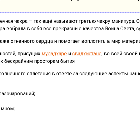
ечная чакра — так ещё называют третью чакру манипура. 
а вобрала в себя все прекрасные качества Воина Света, су
траже огненного сердца и помогает воплотить в мир мате
йностей, присущих
муладхаре
и
свадхистане
, во всей своей
 к бескрайним просторам бытия.
 солнечного сплетения в ответе за следующие аспекты наш
разочарований;
емном;