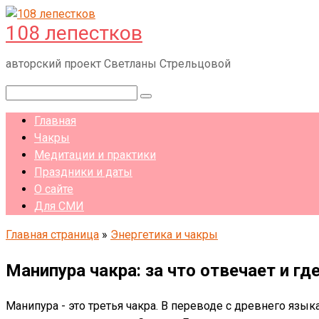
Перейти
108 лепестков
к
контенту
авторский проект Светланы Стрельцовой
Поиск:
Главная
Чакры
Медитации и практики
Праздники и даты
О сайте
Для СМИ
Главная страница
»
Энергетика и чакры
Манипура чакра: за что отвечает и гд
Манипура - это третья чакра. В переводе с древнего язы