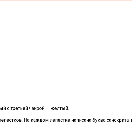
ый с третьей чакрой — желтый.
пестков. На каждом лепестке написана буква санскрита, 