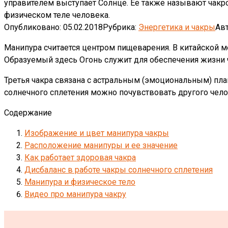
управителем выступает Солнце. Ее также называют чакрой 
физическом теле человека.
Опубликовано:
05.02.2018
Рубрика:
Энергетика и чакры
Авт
Манипура считается центром пищеварения. В китайской ме
Образуемый здесь Огонь служит для обеспечения жизни 
Третья чакра связана с астральным (эмоциональным) план
солнечного сплетения можно почувствовать другого челов
Содержание
Изображение и цвет манипура чакры
Расположение манипуры и ее значение
Как работает здоровая чакра
Дисбаланс в работе чакры солнечного сплетения
Манипура и физическое тело
Видео про манипура чакру