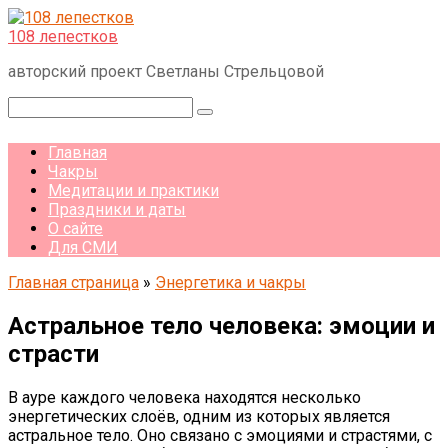
Перейти
к
108 лепестков
контенту
авторский проект Светланы Стрельцовой
Поиск:
Главная
Чакры
Медитации и практики
Праздники и даты
О сайте
Для СМИ
Главная страница
»
Энергетика и чакры
Астральное тело человека: эмоции и
страсти
В ауре каждого человека находятся несколько
энергетических слоёв, одним из которых является
астральное тело. Оно связано с эмоциями и страстями, с